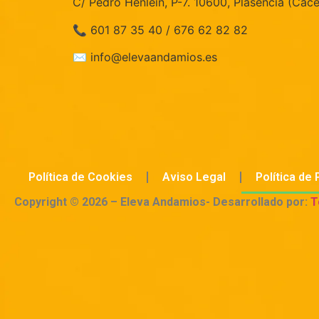
C/ Pedro Henlein, P-7. 10600, Plasencia (Cáce
📞 601 87 35 40 / 676 62 82 82
✉️ info@elevaandamios.es
Política de Cookies
Aviso Legal
Política de 
Copyright © 2026 – Eleva Andamios- Desarrollado por:
T