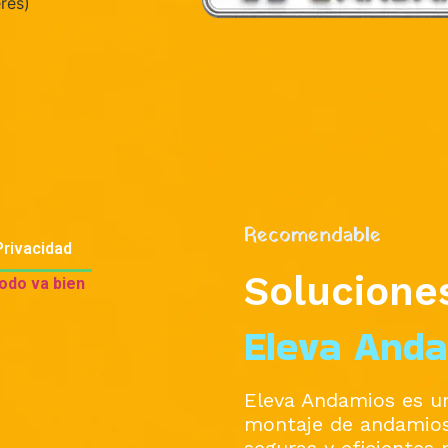
res)
Recomendable
Privacidad
Soluciones
odo va bien
Eleva And
Eleva Andamios es un
montaje de andamios
seguras y eficientes 