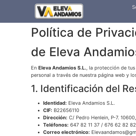
S
Política de Privac
de Eleva Andamio
En
Eleva Andamios S.L.
, la protección de tu
personal a través de nuestra página web y lo
1. Identificación del 
Identidad:
Eleva Andamios S.L.
CIF:
B22656110
Dirección:
C/ Pedro Henlein, P-7. 10600,
Teléfonos:
647 82 11 37 / 676 62 82 82
Correo electrónico:
Elevaandamos@gma